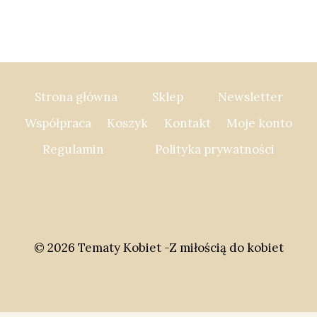
stronie
stronie
367,00 zł
produkt
produktu
produktu
ma
wiele
wariantów.
Opcje
Strona główna
Sklep
Newsletter
można
Współpraca
Koszyk
Kontakt
Moje konto
wybrać
Regulamin
Polityka prywatności
na
stronie
produktu
© 2026 Tematy Kobiet -Z miłością do kobiet