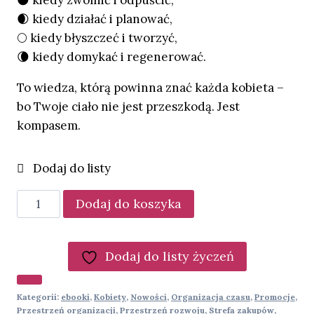
🌒 kiedy działać i planować,
🌕 kiedy błyszczeć i tworzyć,
🌘 kiedy domykać i regenerować.
To wiedza, którą powinna znać każda kobieta –
bo Twoje ciało nie jest przeszkodą. Jest
kompasem.
ilość
Dodaj do koszyka
Planowanie
według
cyklu
Dodaj do listy życzeń
kobiecego
(ebook)
Kategorii:
ebooki
,
Kobiety
,
Nowości
,
Organizacja czasu
,
Promocje
,
Przestrzeń organizacji
,
Przestrzeń rozwoju
,
Strefa zakupów
,