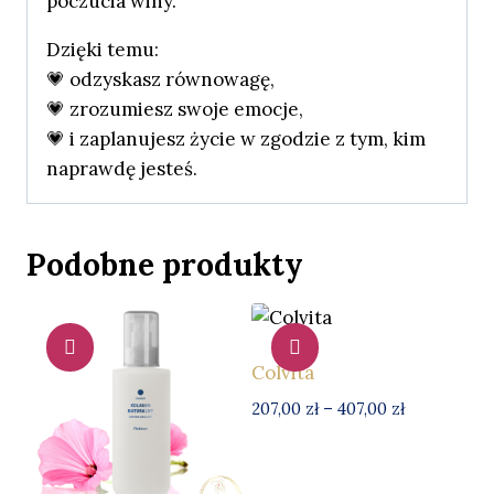
poczucia winy.
Dzięki temu:
💗 odzyskasz równowagę,
💗 zrozumiesz swoje emocje,
💗 i zaplanujesz życie w zgodzie z tym, kim
naprawdę jesteś.
Podobne produkty
Colvita
Zakres
207,00
zł
–
407,00
zł
cen:
od
207,00 zł