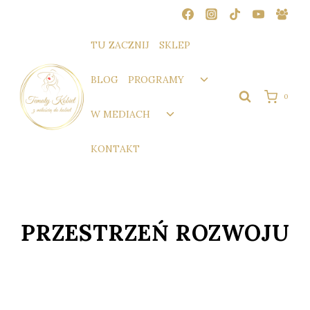
Przejdź
do
treści
TU ZACZNIJ
SKLEP
Przełącz
BLOG
PROGRAMY
menu
0
podrzędne
Przełącz
W MEDIACH
menu
podrzędne
KONTAKT
PRZESTRZEŃ ROZWOJU