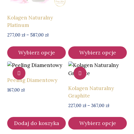
do
407,00 zł
Kolagen Naturalny
Platinum
Zakres
277,00
zł
–
587,00
zł
cen:
od
Wybierz opcje
Wybierz opcje
277,00 zł
Ten
Ten
do
587,00 zł
produkt
produkt
ma
ma
Peeling Diamentowy
wiele
wiele
Kolagen Naturalny
167,00
zł
wariantów.
wariantów.
Graphite
Opcje
Opcje
Zakres
227,00
zł
–
367,00
zł
można
można
cen:
wybrać
wybrać
od
Dodaj do koszyka
Wybierz opcje
227,00 zł
na
na
Ten
do