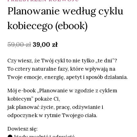
Planowanie według cyklu
kobiecego (ebook)
Pierwotna
Aktualna
59,00
zł
39,00
zł
cena
cena
Czy wiesz, że Twój cykl to nie tylko „te dni”?
wynosiła:
wynosi:
To cztery naturalne fazy, które wpływają na
59,00 zł.
39,00 zł.
Twoje emocje, energię, apetyt i sposób działania.
Mój e-book „Planowanie w zgodzie z cyklem
kobiecym” pokaże Ci,
jak planować życie, pracę, odżywianie i
odpoczynek w rytmie Twojego ciała.
Dowiesz się:
🌑 kiedy zwolnić i odpuścić,