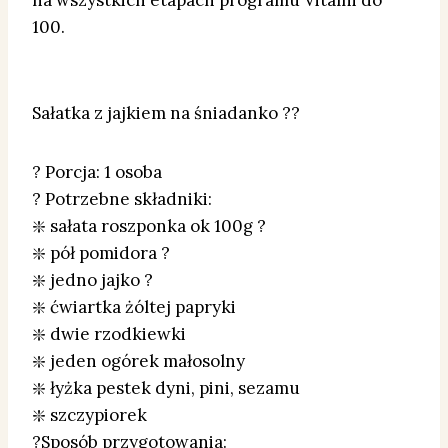
na wszystkich etapach programu Vitalni do
100.
Sałatka z jajkiem na śniadanko ??
? Porcja: 1 osoba
? Potrzebne składniki:
❇️ sałata roszponka ok 100g ?
❇️ pół pomidora ?
❇️ jedno jajko ?
❇️ ćwiartka żóltej papryki
❇️ dwie rzodkiewki
❇️ jeden ogórek małosolny
❇️ łyżka pestek dyni, pini, sezamu
❇️ szczypiorek
?Sposób przygotowania: