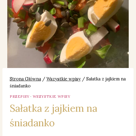
Strona Główna
/
Wszystkie wpisy
/
Sałatka z jajkiem na
śniadanko
PRZEPISY
·
WSZYSTKIE WPISY
Sałatka z jajkiem na
śniadanko