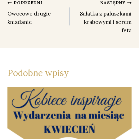
Nawigacja
POPRZEDNI
NASTĘPNY
Owocowe drugie
Sałatka z paluszkami
wpisu
śniadanie
krabowymi i serem
feta
Podobne wpisy