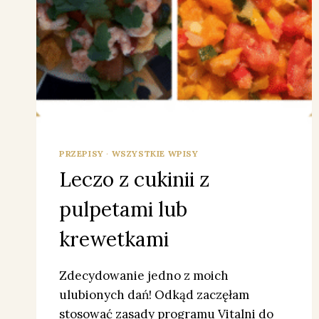
PRZEPISY
·
WSZYSTKIE WPISY
Leczo z cukinii z
pulpetami lub
krewetkami
Zdecydowanie jedno z moich
ulubionych dań! Odkąd zaczęłam
stosować zasady programu Vitalni do