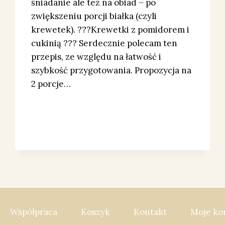
śniadanie ale też na obiad – po
zwiększeniu porcji białka (czyli
krewetek). ???Krewetki z pomidorem i
cukinią ??? Serdecznie polecam ten
przepis, ze względu na łatwość i
szybkość przygotowania. Propozycja na
2 porcje…
Współpraca
Koszyk
Kontakt
Moje ko